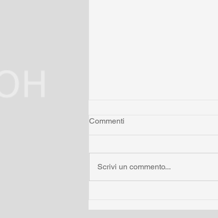
Commenti
Scrivi un commento...
Il Prof. Torello Lotti è il nuovo
Rettore