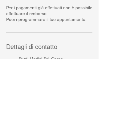
Per i pagamenti già effettuati non è possibile
effettuare il rimborso.
Puoi riprogrammare il tuo appuntamento.
Dettagli di contatto
Studi Medici Srl, Corso
Giacomo Matteotti, Montecatini
Terme, Province of Pistoia, Italy
Via Alfonso la Marmora, 29,
Firenze, FI, Italia