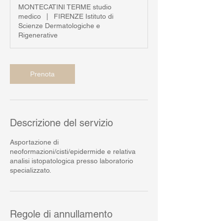
m
MONTECATINI TERME studio
i
medico
|
FIRENZE Istituto di
n
Scienze Dermatologiche e
u
Rigenerative
t
i
Prenota
Descrizione del servizio
Asportazione di
neoformazioni/cisti/epidermide e relativa
analisi istopatologica presso laboratorio
specializzato.
Regole di annullamento