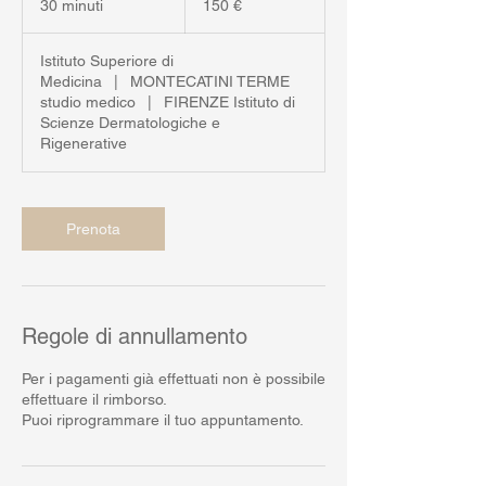
30 minuti
3
150 €
0
m
Istituto Superiore di
i
Medicina
|
MONTECATINI TERME
n
studio medico
|
FIRENZE Istituto di
u
Scienze Dermatologiche e
t
Rigenerative
i
Prenota
Regole di annullamento
Per i pagamenti già effettuati non è possibile
effettuare il rimborso.
Puoi riprogrammare il tuo appuntamento.