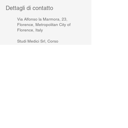
Dettagli di contatto
Via Alfonso la Marmora, 23,
Florence, Metropolitan City of
Florence, Italy
Studi Medici Srl, Corso
Giacomo Matteotti, Montecatini
Terme, Province of Pistoia, Italy
Via Alfonso la Marmora, 29,
Firenze, FI, Italia
PRIVACY POLICY