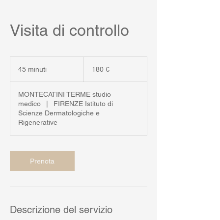
Visita di controllo
180
euro
45 minuti
4
180 €
5
m
MONTECATINI TERME studio
i
medico
|
FIRENZE Istituto di
n
Scienze Dermatologiche e
u
Rigenerative
t
i
Prenota
Descrizione del servizio