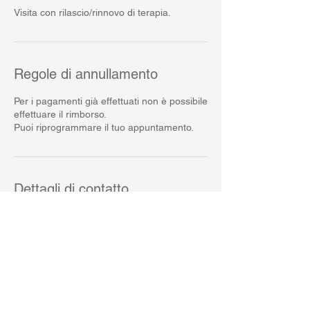
Visita con rilascio/rinnovo di terapia.
Regole di annullamento
Per i pagamenti già effettuati non è possibile
effettuare il rimborso.
Puoi riprogrammare il tuo appuntamento.
Dettagli di contatto
Studi Medici Srl, Corso
Giacomo Matteotti, Montecatini
Terme, Province of Pistoia, Italy
Via Alfonso la Marmora, 29,
Firenze, FI, Italia